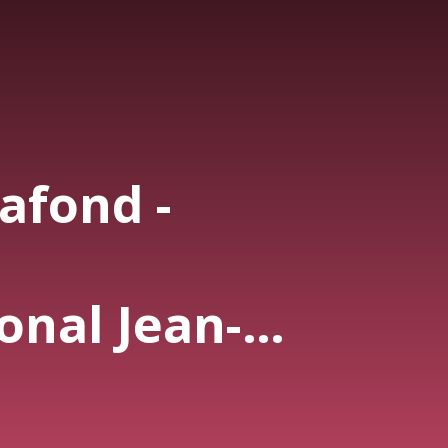
afond -
onal Jean-
e Québec