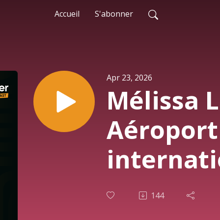
Accueil
S'abonner
Apr 23, 2026
Mélissa L
Aéroport
internati
Lesage d
144
(YQB)